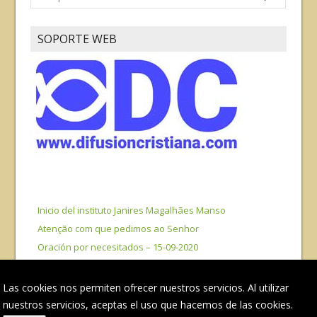
SOPORTE WEB
Inicio del instituto Janires Magalhães Manso
Atenção com que pedimos ao Senhor
Oración por necesitados – 15-09-2020
Experiencia de Vida
Historia da Música Cristã no Brasil • Jul 8, 2020 (En
Las cookies nos permiten ofrecer nuestros servicios. Al utilizar
Portugués) Con Ramón Torres – Locutor
nuestros servicios, aceptas el uso que hacemos de las cookies.